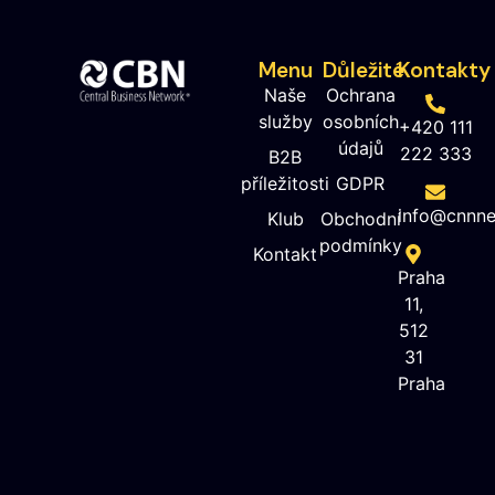
Menu
Důležité
Kontakty
Naše
Ochrana
služby
osobních
+420 111
údajů
222 333
B2B
příležitosti
GDPR
info@cnnne
Klub
Obchodní
podmínky
Kontakt
Praha
11,
512
31
Praha