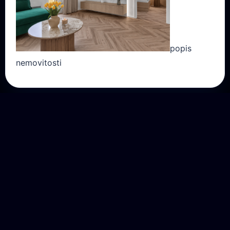
popis
nemovitosti