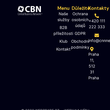
Menu
Důležité
Kontakty
Naše
Ochrana
služby
osobních
+420 111
údajů
222 333
B2B
příležitosti
GDPR
info@cnnne
Klub
Obchodní
podmínky
Kontakt
Praha
11,
512
31
Praha