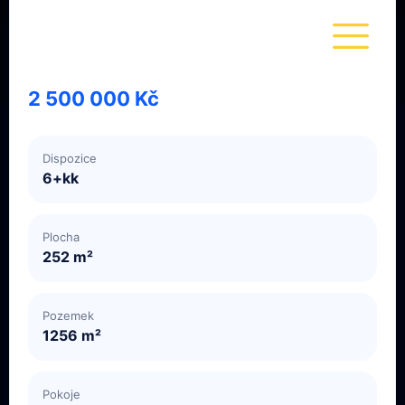
Rodinný Dům Se
Zahradou
2 500 000 Kč
Dispozice
6+kk
Plocha
252 m²
Pozemek
1256 m²
Pokoje